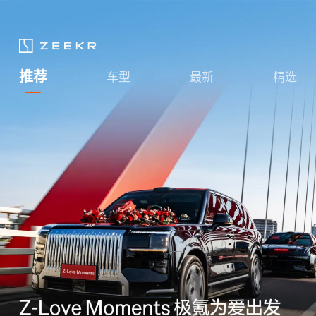
推荐
车型
最新
精选